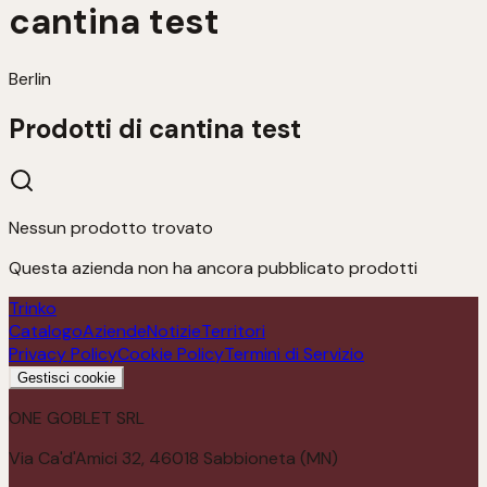
cantina test
Berlin
Prodotti di
cantina test
Nessun prodotto trovato
Questa azienda non ha ancora pubblicato prodotti
Trinko
Catalogo
Aziende
Notizie
Territori
Privacy Policy
Cookie Policy
Termini di Servizio
Gestisci cookie
ONE GOBLET SRL
Via Ca'd'Amici 32, 46018 Sabbioneta (MN)