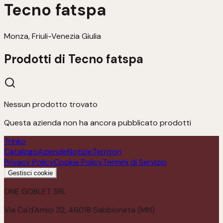
Tecno fatspa
Monza, Friuli-Venezia Giulia
Prodotti di
Tecno fatspa
Nessun prodotto trovato
Questa azienda non ha ancora pubblicato prodotti
Trinko
Catalogo
Aziende
Notizie
Territori
Privacy Policy
Cookie Policy
Termini di Servizio
Gestisci cookie
ONE GOBLET SRL
Via Ca'd'Amici 32, 46018 Sabbioneta (MN)