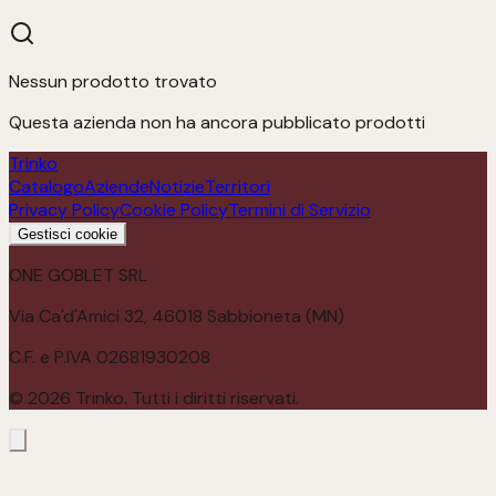
Nessun prodotto trovato
Questa azienda non ha ancora pubblicato prodotti
Trinko
Catalogo
Aziende
Notizie
Territori
Privacy Policy
Cookie Policy
Termini di Servizio
Gestisci cookie
ONE GOBLET SRL
Via Ca'd'Amici 32, 46018 Sabbioneta (MN)
C.F. e P.IVA 02681930208
©
2026
Trinko. Tutti i diritti riservati.