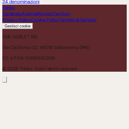
34
denominazioni
Trinko
Catalogo
Aziende
Notizie
Territori
Privacy Policy
Cookie Policy
Termini di Servizio
Gestisci cookie
ONE GOBLET SRL
Via Ca'd'Amici 32, 46018 Sabbioneta (MN)
C.F. e P.IVA 02681930208
©
2026
Trinko. Tutti i diritti riservati.