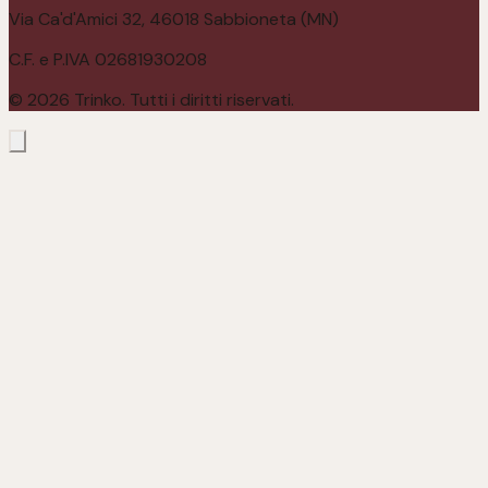
Via Ca'd'Amici 32, 46018 Sabbioneta (MN)
C.F. e P.IVA 02681930208
©
2026
Trinko. Tutti i diritti riservati.