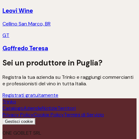
Leovì Wine
Cellino San Marco, BR
GT
Goffredo Teresa
Sei un produttore in
Puglia
?
Registra la tua azienda su Trinko e raggiungi commercianti
e professionisti del vino in tutta Italia.
Registrati gratuitamente
Trinko
Catalogo
Aziende
Notizie
Territori
Privacy Policy
Cookie Policy
Termini di Servizio
Gestisci cookie
ONE GOBLET SRL