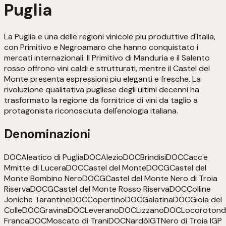
Puglia
La Puglia e una delle regioni vinicole piu produttive d'Italia,
con Primitivo e Negroamaro che hanno conquistato i
mercati internazionali. Il Primitivo di Manduria e il Salento
rosso offrono vini caldi e strutturati, mentre il Castel del
Monte presenta espressioni piu eleganti e fresche. La
rivoluzione qualitativa pugliese degli ultimi decenni ha
trasformato la regione da fornitrice di vini da taglio a
protagonista riconosciuta dell'enologia italiana.
Denominazioni
DOC
Aleatico di Puglia
DOC
Alezio
DOC
Brindisi
DOC
Cacc'e
Mmitte di Lucera
DOC
Castel del Monte
DOCG
Castel del
Monte Bombino Nero
DOCG
Castel del Monte Nero di Troia
Riserva
DOCG
Castel del Monte Rosso Riserva
DOC
Colline
Joniche Tarantine
DOC
Copertino
DOC
Galatina
DOC
Gioia del
Colle
DOC
Gravina
DOC
Leverano
DOC
Lizzano
DOC
Locoroton
Franca
DOC
Moscato di Trani
DOC
Nardò
IGT
Nero di Troia IGP