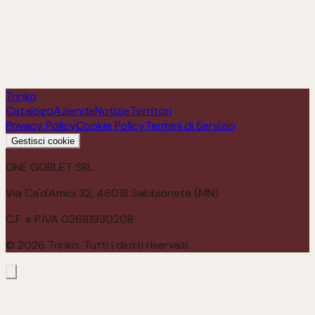
Anima Bianca
Scopri
Trinko
Catalogo
Aziende
Notizie
Territori
Privacy Policy
Cookie Policy
Termini di Servizio
Gestisci cookie
ONE GOBLET SRL
Via Ca'd'Amici 32, 46018 Sabbioneta (MN)
C.F. e P.IVA 02681930208
©
2026
Trinko. Tutti i diritti riservati.