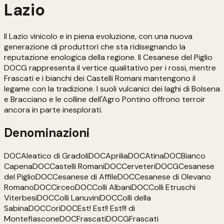
Lazio
Il Lazio vinicolo e in piena evoluzione, con una nuova
generazione di produttori che sta ridisegnando la
reputazione enologica della regione. Il Cesanese del Piglio
DOCG rappresenta il vertice qualitativo per i rossi, mentre
Frascati e i bianchi dei Castelli Romani mantengono il
legame con la tradizione. I suoli vulcanici dei laghi di Bolsena
e Bracciano e le colline dell'Agro Pontino offrono terroir
ancora in parte inesplorati.
Denominazioni
DOC
Aleatico di Gradoli
DOC
Aprilia
DOC
Atina
DOC
Bianco
Capena
DOC
Castelli Romani
DOC
Cerveteri
DOCG
Cesanese
del Piglio
DOC
Cesanese di Affile
DOC
Cesanese di Olevano
Romano
DOC
Circeo
DOC
Colli Albani
DOC
Colli Etruschi
Viterbesi
DOC
Colli Lanuvini
DOC
Colli della
Sabina
DOC
Cori
DOC
Est! Est!! Est!!! di
Montefiascone
DOC
Frascati
DOCG
Frascati