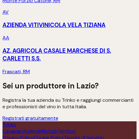
Monte Porzio Catone, RM
AV
AZIENDA VITIVINICOLA VELA TIZIANA
AA
AZ. AGRICOLA CASALE MARCHESE DI S.
CARLETTI S.S.
Frascati, RM
Sei un produttore in
Lazio
?
Registra la tua azienda su Trinko e raggiungi commercianti
e professionisti del vino in tutta Italia.
Registrati gratuitamente
Trinko
Catalogo
Aziende
Notizie
Territori
Privacy Policy
Cookie Policy
Termini di Servizio