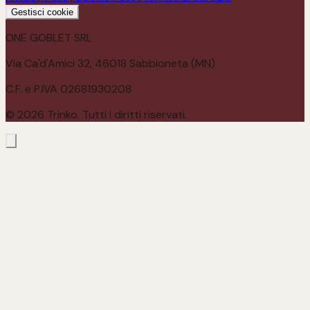
Gestisci cookie
ONE GOBLET SRL
Via Ca'd'Amici 32, 46018 Sabbioneta (MN)
C.F. e P.IVA 02681930208
©
2026
Trinko. Tutti i diritti riservati.