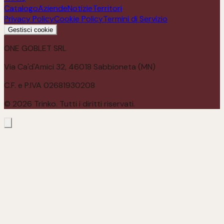
Catalogo
Aziende
Notizie
Territori
Privacy Policy
Cookie Policy
Termini di Servizio
Gestisci cookie
ONE GOBLET SRL
Via Ca'd'Amici 32, 46018 Sabbioneta (MN)
C.F. e P.IVA 02681930208
©
2026
Trinko. Tutti i diritti riservati.