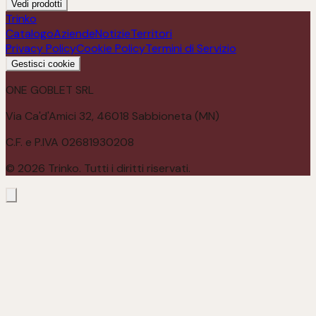
Vedi prodotti
Trinko
Catalogo
Aziende
Notizie
Territori
Privacy Policy
Cookie Policy
Termini di Servizio
Gestisci cookie
ONE GOBLET SRL
Via Ca'd'Amici 32, 46018 Sabbioneta (MN)
C.F. e P.IVA 02681930208
©
2026
Trinko. Tutti i diritti riservati.