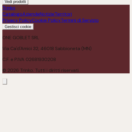
Vedi prodotti
Trinko
Catalogo
Aziende
Notizie
Territori
Privacy Policy
Cookie Policy
Termini di Servizio
Gestisci cookie
ONE GOBLET SRL
Via Ca'd'Amici 32, 46018 Sabbioneta (MN)
C.F. e P.IVA 02681930208
©
2026
Trinko. Tutti i diritti riservati.