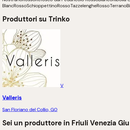
Blanc
Rosso
Schioppettino
Rosso
Tazzelenghe
Rosso
Terrano
B
Produttori su Trinko
V
Valleris
San Floriano del Collio, GO
Sei un produttore in
Friuli Venezia Giu