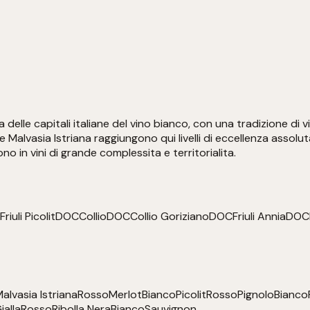
 delle capitali italiane del vino bianco, con una tradizione di v
 e Malvasia Istriana raggiungono qui livelli di eccellenza assolut
tono in vini di grande complessita e territorialita.
Friuli Picolit
DOC
Collio
DOC
Collio Goriziano
DOC
Friuli Annia
DOC
alvasia Istriana
Rosso
Merlot
Bianco
Picolit
Rosso
Pignolo
Bianco
ialla
Rosso
Ribolla Nera
Bianco
Sauvignon