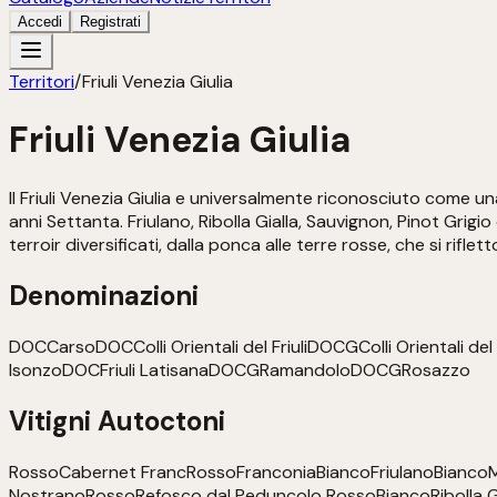
Accedi
Registrati
Territori
/
Friuli Venezia Giulia
Friuli Venezia Giulia
Il Friuli Venezia Giulia e universalmente riconosciuto come una
anni Settanta. Friulano, Ribolla Gialla, Sauvignon, Pinot Grigio
terroir diversificati, dalla ponca alle terre rosse, che si riflet
Denominazioni
DOC
Carso
DOC
Colli Orientali del Friuli
DOCG
Colli Orientali del 
Isonzo
DOC
Friuli Latisana
DOCG
Ramandolo
DOCG
Rosazzo
Vitigni Autoctoni
Rosso
Cabernet Franc
Rosso
Franconia
Bianco
Friulano
Bianco
M
Nostrano
Rosso
Refosco dal Peduncolo Rosso
Bianco
Ribolla G