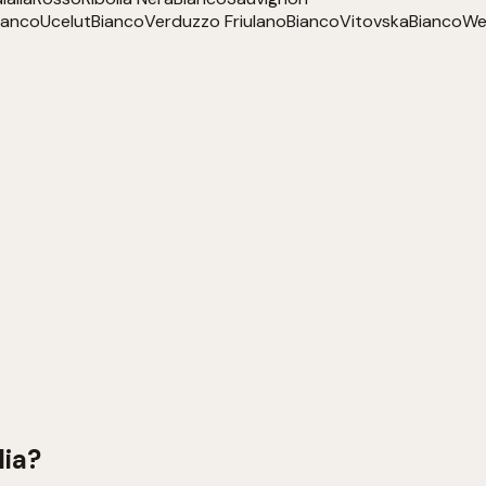
ianco
Ucelut
Bianco
Verduzzo Friulano
Bianco
Vitovska
Bianco
Wel
lia
?