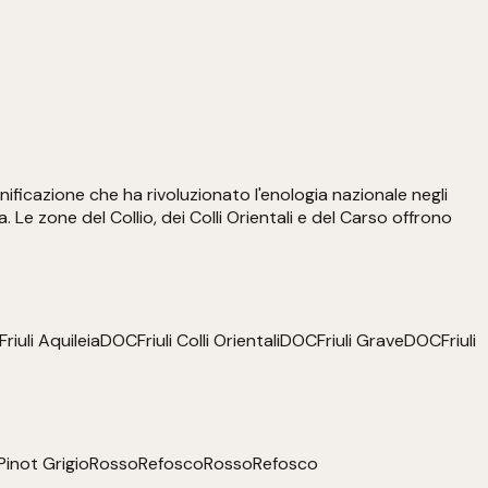
inificazione che ha rivoluzionato l'enologia nazionale negli
a. Le zone del Collio, dei Colli Orientali e del Carso offrono
Friuli Aquileia
DOC
Friuli Colli Orientali
DOC
Friuli Grave
DOC
Friuli
Pinot Grigio
Rosso
Refosco
Rosso
Refosco