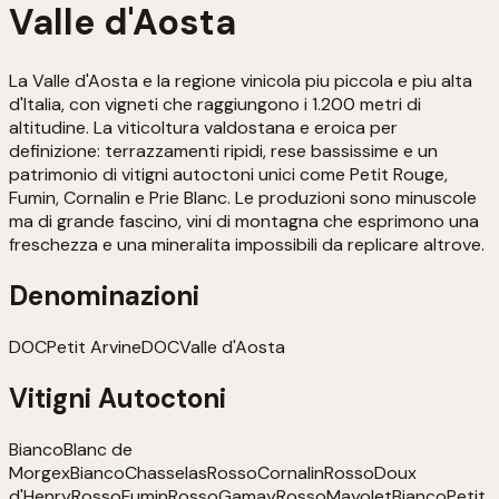
Valle d'Aosta
La Valle d'Aosta e la regione vinicola piu piccola e piu alta
d'Italia, con vigneti che raggiungono i 1.200 metri di
altitudine. La viticoltura valdostana e eroica per
definizione: terrazzamenti ripidi, rese bassissime e un
patrimonio di vitigni autoctoni unici come Petit Rouge,
Fumin, Cornalin e Prie Blanc. Le produzioni sono minuscole
ma di grande fascino, vini di montagna che esprimono una
freschezza e una mineralita impossibili da replicare altrove.
Denominazioni
DOC
Petit Arvine
DOC
Valle d'Aosta
Vitigni Autoctoni
Bianco
Blanc de
Morgex
Bianco
Chasselas
Rosso
Cornalin
Rosso
Doux
d'Henry
Rosso
Fumin
Rosso
Gamay
Rosso
Mayolet
Bianco
Petit