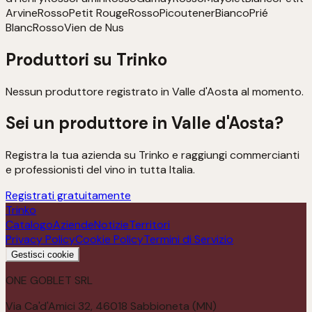
Arvine
Rosso
Petit Rouge
Rosso
Picoutener
Bianco
Prié
Blanc
Rosso
Vien de Nus
Produttori su Trinko
Nessun produttore registrato in
Valle d'Aosta
al momento.
Sei un produttore in
Valle d'Aosta
?
Registra la tua azienda su Trinko e raggiungi commercianti
e professionisti del vino in tutta Italia.
Registrati gratuitamente
Trinko
Catalogo
Aziende
Notizie
Territori
Privacy Policy
Cookie Policy
Termini di Servizio
Gestisci cookie
ONE GOBLET SRL
Via Ca'd'Amici 32, 46018 Sabbioneta (MN)