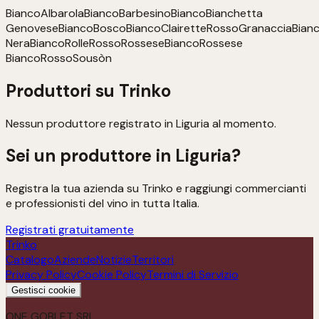
Bianco
Albarola
Bianco
Barbesino
Bianco
Bianchetta
Genovese
Bianco
Bosco
Bianco
Clairette
Rosso
Granaccia
Bian
Nera
Bianco
Rolle
Rosso
Rossese
Bianco
Rossese
Bianco
Rosso
Sousòn
Produttori su Trinko
Nessun produttore registrato in
Liguria
al momento.
Sei un produttore in
Liguria
?
Registra la tua azienda su Trinko e raggiungi commercianti
e professionisti del vino in tutta Italia.
Registrati gratuitamente
Trinko
Catalogo
Aziende
Notizie
Territori
Privacy Policy
Cookie Policy
Termini di Servizio
Gestisci cookie
ONE GOBLET SRL