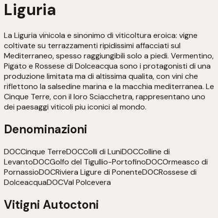
Liguria
La Liguria vinicola e sinonimo di viticoltura eroica: vigne
coltivate su terrazzamenti ripidissimi affacciati sul
Mediterraneo, spesso raggiungibili solo a piedi. Vermentino,
Pigato e Rossese di Dolceacqua sono i protagonisti di una
produzione limitata ma di altissima qualita, con vini che
riflettono la salsedine marina e la macchia mediterranea. Le
Cinque Terre, con il loro Sciacchetra, rappresentano uno
dei paesaggi viticoli piu iconici al mondo.
Denominazioni
DOC
Cinque Terre
DOC
Colli di Luni
DOC
Colline di
Levanto
DOC
Golfo del Tigullio-Portofino
DOC
Ormeasco di
Pornassio
DOC
Riviera Ligure di Ponente
DOC
Rossese di
Dolceacqua
DOC
Val Polcevera
Vitigni Autoctoni