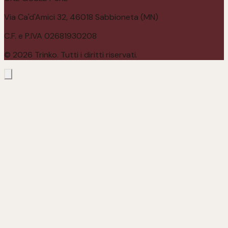
Via Ca'd'Amici 32, 46018 Sabbioneta (MN)
C.F. e P.IVA 02681930208
©
2026
Trinko. Tutti i diritti riservati.