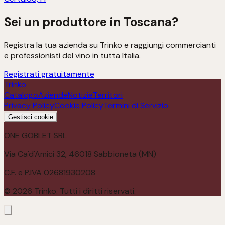
Sei un produttore in
Toscana
?
Registra la tua azienda su Trinko e raggiungi commercianti
e professionisti del vino in tutta Italia.
Registrati gratuitamente
Trinko
Catalogo
Aziende
Notizie
Territori
Privacy Policy
Cookie Policy
Termini di Servizio
Gestisci cookie
ONE GOBLET SRL
Via Ca'd'Amici 32, 46018 Sabbioneta (MN)
C.F. e P.IVA 02681930208
©
2026
Trinko. Tutti i diritti riservati.