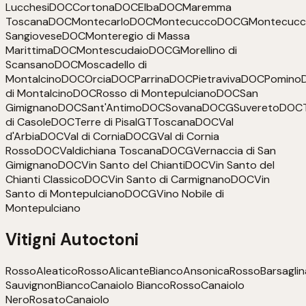
Lucchesi
DOC
Cortona
DOC
Elba
DOC
Maremma
Toscana
DOC
Montecarlo
DOC
Montecucco
DOCG
Montecuc
Sangiovese
DOC
Monteregio di Massa
Marittima
DOC
Montescudaio
DOCG
Morellino di
Scansano
DOC
Moscadello di
Montalcino
DOC
Orcia
DOC
Parrina
DOC
Pietraviva
DOC
Pomino
di Montalcino
DOC
Rosso di Montepulciano
DOC
San
Gimignano
DOC
Sant'Antimo
DOC
Sovana
DOCG
Suvereto
DOC
di Casole
DOC
Terre di Pisa
IGT
Toscana
DOC
Val
d'Arbia
DOC
Val di Cornia
DOCG
Val di Cornia
Rosso
DOC
Valdichiana Toscana
DOCG
Vernaccia di San
Gimignano
DOC
Vin Santo del Chianti
DOC
Vin Santo del
Chianti Classico
DOC
Vin Santo di Carmignano
DOC
Vin
Santo di Montepulciano
DOCG
Vino Nobile di
Montepulciano
Vitigni Autoctoni
Rosso
Aleatico
Rosso
Alicante
Bianco
Ansonica
Rosso
Barsaglin
Sauvignon
Bianco
Canaiolo Bianco
Rosso
Canaiolo
Nero
Rosato
Canaiolo