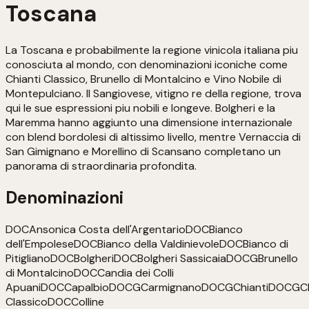
Toscana
La Toscana e probabilmente la regione vinicola italiana piu
conosciuta al mondo, con denominazioni iconiche come
Chianti Classico, Brunello di Montalcino e Vino Nobile di
Montepulciano. Il Sangiovese, vitigno re della regione, trova
qui le sue espressioni piu nobili e longeve. Bolgheri e la
Maremma hanno aggiunto una dimensione internazionale
con blend bordolesi di altissimo livello, mentre Vernaccia di
San Gimignano e Morellino di Scansano completano un
panorama di straordinaria profondita.
Denominazioni
DOC
Ansonica Costa dell'Argentario
DOC
Bianco
dell'Empolese
DOC
Bianco della Valdinievole
DOC
Bianco di
Pitigliano
DOC
Bolgheri
DOC
Bolgheri Sassicaia
DOCG
Brunello
di Montalcino
DOC
Candia dei Colli
Apuani
DOC
Capalbio
DOCG
Carmignano
DOCG
Chianti
DOCG
C
Classico
DOC
Colline