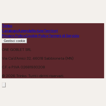
Scopri
Trinko
Catalogo
Aziende
Notizie
Territori
Privacy Policy
Cookie Policy
Termini di Servizio
Gestisci cookie
ONE GOBLET SRL
Via Ca'd'Amici 32, 46018 Sabbioneta (MN)
C.F. e P.IVA 02681930208
©
2026
Trinko. Tutti i diritti riservati.