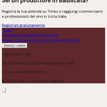
Sei un produttore in
Basilicata
?
Registra la tua azienda su Trinko e raggiungi commercianti
e professionisti del vino in tutta Italia.
Registrati gratuitamente
Trinko
Catalogo
Aziende
Notizie
Territori
Privacy Policy
Cookie Policy
Termini di Servizio
Gestisci cookie
ONE GOBLET SRL
Via Ca'd'Amici 32, 46018 Sabbioneta (MN)
C.F. e P.IVA 02681930208
©
2026
Trinko. Tutti i diritti riservati.