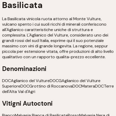
Basilicata
La Basilicata vinicola ruota attorno al Monte Vulture,
vulcano spento i cui suoli ricchi di minerali conferiscono
all'Aglianico caratteristiche uniche di struttura e
complessita. L'Aglianico del Vulture, considerato uno dei
grandi rossi del sud Italia, esprime qui il suo potenziale
massimo con vini di grande longevita. La regione, seppur
piccola per estensione vitata, offre produzioni di alto livello
qualitativo con un rapporto qualita-prezzo eccellente.
Denominazioni
DOC
Aglianico del Vulture
DOCG
Aglianico del Vulture
Superiore
DOC
Grottino di Roccanova
DOC
Matera
DOC
Terre
dell'Alta Val d'Agri
Vitigni Autoctoni
Bianco
Malvasia Bianca di Basilicata
Rosso
Malvasia Nera di