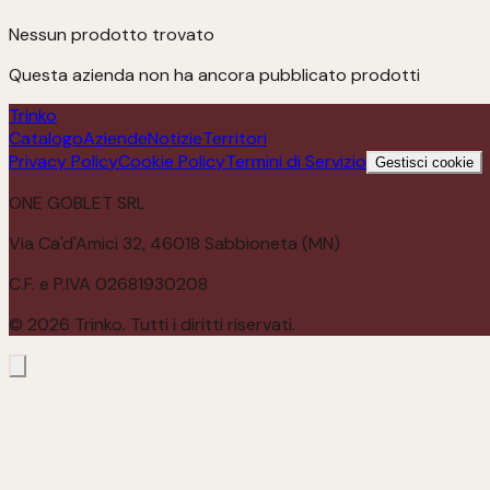
Nessun prodotto trovato
Questa azienda non ha ancora pubblicato prodotti
Trinko
Catalogo
Aziende
Notizie
Territori
Privacy Policy
Cookie Policy
Termini di Servizio
Gestisci cookie
ONE GOBLET SRL
Via Ca'd'Amici 32, 46018 Sabbioneta (MN)
C.F. e P.IVA 02681930208
©
2026
Trinko. Tutti i diritti riservati.