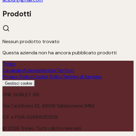
Prodotti
Nessun prodotto trovato
Questa azienda non ha ancora pubblicato prodotti
Trinko
Catalogo
Aziende
Notizie
Territori
Privacy Policy
Cookie Policy
Termini di Servizio
Gestisci cookie
ONE GOBLET SRL
Via Ca'd'Amici 32, 46018 Sabbioneta (MN)
C.F. e P.IVA 02681930208
©
2026
Trinko. Tutti i diritti riservati.