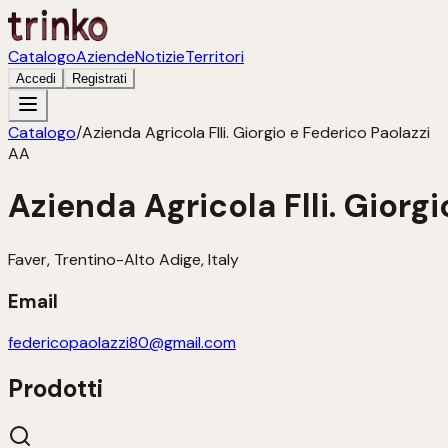
Catalogo
Aziende
Notizie
Territori
Accedi
Registrati
Catalogo
/
Azienda Agricola Flli. Giorgio e Federico Paolazzi
AA
Azienda Agricola Flli. Giorg
Faver, Trentino-Alto Adige, Italy
Email
federicopaolazzi80@gmail.com
Prodotti