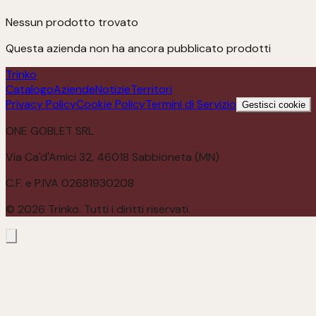
Nessun prodotto trovato
Questa azienda non ha ancora pubblicato prodotti
Trinko
Catalogo
Aziende
Notizie
Territori
Privacy Policy
Cookie Policy
Termini di Servizio
Gestisci cookie
ONE GOBLET SRL
Via Ca'd'Amici 32, 46018 Sabbioneta (MN)
C.F. e P.IVA 02681930208
©
2026
Trinko. Tutti i diritti riservati.