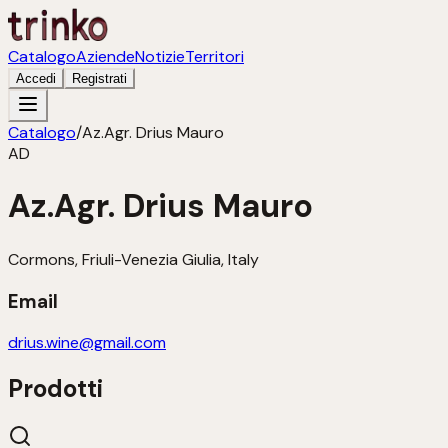
Catalogo
Aziende
Notizie
Territori
Accedi
Registrati
Catalogo
/
Az.Agr. Drius Mauro
AD
Az.Agr. Drius Mauro
Cormons, Friuli-Venezia Giulia, Italy
Email
drius.wine@gmail.com
Prodotti