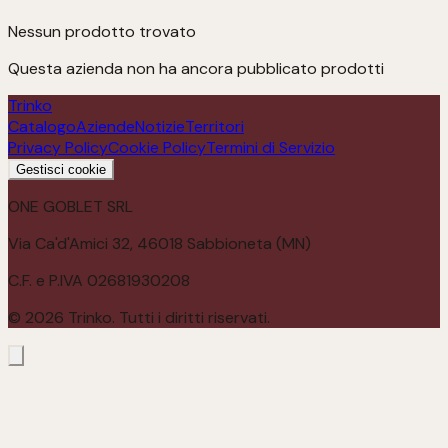
Nessun prodotto trovato
Questa azienda non ha ancora pubblicato prodotti
Trinko
Catalogo
Aziende
Notizie
Territori
Privacy Policy
Cookie Policy
Termini di Servizio
Gestisci cookie
ONE GOBLET SRL
Via Ca'd'Amici 32, 46018 Sabbioneta (MN)
C.F. e P.IVA 02681930208
©
2026
Trinko. Tutti i diritti riservati.