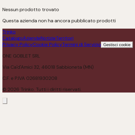
Nessun prodotto trovato
Questa azienda non ha ancora pubblicato prodotti
Trinko
Catalogo
Aziende
Notizie
Territori
Privacy Policy
Cookie Policy
Termini di Servizio
Gestisci cookie
ONE GOBLET SRL
Via Ca'd'Amici 32, 46018 Sabbioneta (MN)
C.F. e P.IVA 02681930208
©
2026
Trinko. Tutti i diritti riservati.