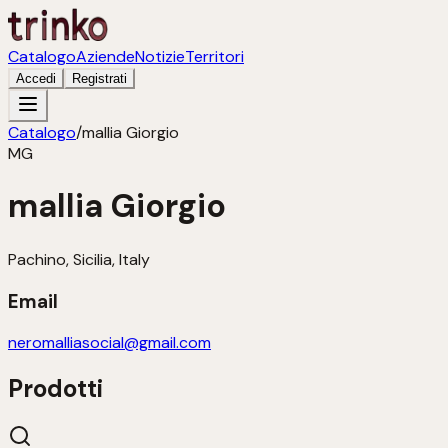
Catalogo
Aziende
Notizie
Territori
Accedi
Registrati
Catalogo
/
mallia Giorgio
MG
mallia Giorgio
Pachino, Sicilia, Italy
Email
neromalliasocial@gmail.com
Prodotti