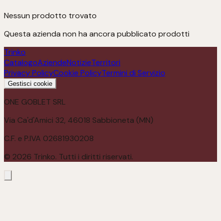
Nessun prodotto trovato
Questa azienda non ha ancora pubblicato prodotti
Trinko
Catalogo
Aziende
Notizie
Territori
Privacy Policy
Cookie Policy
Termini di Servizio
Gestisci cookie
ONE GOBLET SRL
Via Ca'd'Amici 32, 46018 Sabbioneta (MN)
C.F. e P.IVA 02681930208
©
2026
Trinko. Tutti i diritti riservati.