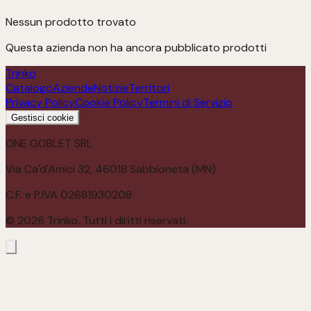
Nessun prodotto trovato
Questa azienda non ha ancora pubblicato prodotti
Trinko
Catalogo
Aziende
Notizie
Territori
Privacy Policy
Cookie Policy
Termini di Servizio
Gestisci cookie
ONE GOBLET SRL
Via Ca'd'Amici 32, 46018 Sabbioneta (MN)
C.F. e P.IVA 02681930208
©
2026
Trinko. Tutti i diritti riservati.