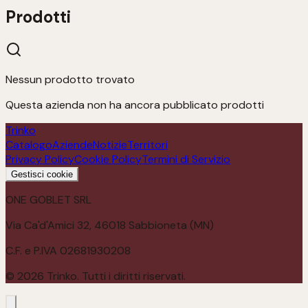
Prodotti
Nessun prodotto trovato
Questa azienda non ha ancora pubblicato prodotti
Trinko
Catalogo
Aziende
Notizie
Territori
Privacy Policy
Cookie Policy
Termini di Servizio
Gestisci cookie
ONE GOBLET SRL
Via Ca'd'Amici 32, 46018 Sabbioneta (MN)
C.F. e P.IVA 02681930208
©
2026
Trinko. Tutti i diritti riservati.