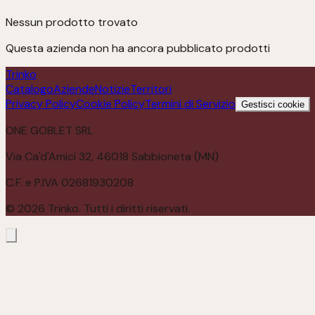
Nessun prodotto trovato
Questa azienda non ha ancora pubblicato prodotti
Trinko
Catalogo
Aziende
Notizie
Territori
Privacy Policy
Cookie Policy
Termini di Servizio
Gestisci cookie
ONE GOBLET SRL
Via Ca'd'Amici 32, 46018 Sabbioneta (MN)
C.F. e P.IVA 02681930208
©
2026
Trinko. Tutti i diritti riservati.