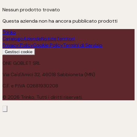
Nessun prodotto trovato
Questa azienda non ha ancora pubblicato prodotti
Trinko
Catalogo
Aziende
Notizie
Territori
Privacy Policy
Cookie Policy
Termini di Servizio
Gestisci cookie
ONE GOBLET SRL
Via Ca'd'Amici 32, 46018 Sabbioneta (MN)
C.F. e P.IVA 02681930208
©
2026
Trinko. Tutti i diritti riservati.