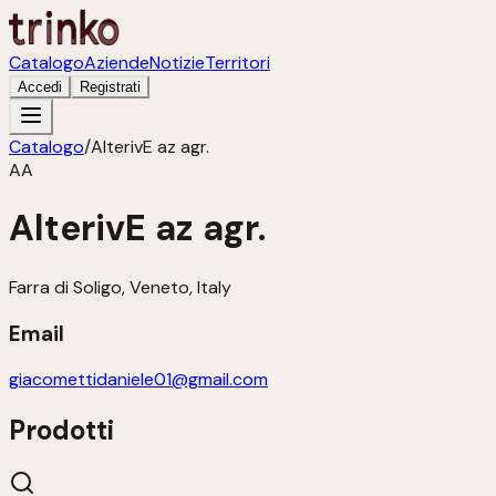
Catalogo
Aziende
Notizie
Territori
Accedi
Registrati
Catalogo
/
AlterivE az agr.
AA
AlterivE az agr.
Farra di Soligo, Veneto, Italy
Email
giacomettidaniele01@gmail.com
Prodotti