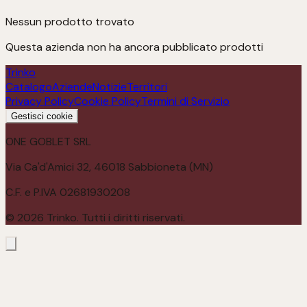
Nessun prodotto trovato
Questa azienda non ha ancora pubblicato prodotti
Trinko
Catalogo
Aziende
Notizie
Territori
Privacy Policy
Cookie Policy
Termini di Servizio
Gestisci cookie
ONE GOBLET SRL
Via Ca'd'Amici 32, 46018 Sabbioneta (MN)
C.F. e P.IVA 02681930208
©
2026
Trinko. Tutti i diritti riservati.