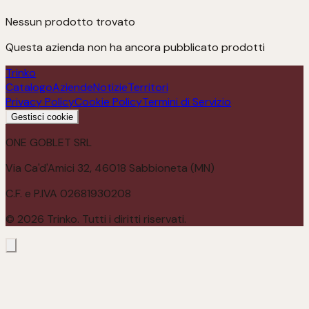
Nessun prodotto trovato
Questa azienda non ha ancora pubblicato prodotti
Trinko
Catalogo
Aziende
Notizie
Territori
Privacy Policy
Cookie Policy
Termini di Servizio
Gestisci cookie
ONE GOBLET SRL
Via Ca'd'Amici 32, 46018 Sabbioneta (MN)
C.F. e P.IVA 02681930208
©
2026
Trinko. Tutti i diritti riservati.