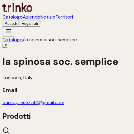
Catalogo
Aziende
Notizie
Territori
Accedi
Registrati
Catalogo
/
la spinosa soc. semplice
LS
la spinosa soc. semplice
Toscana, Italy
Email
danilopresezzi61@gmail.com
Prodotti