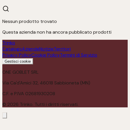
Nessun prodotto trovato
Questa azienda non ha ancora pubblicato prodotti
Trinko
Catalogo
Aziende
Notizie
Territori
Privacy Policy
Cookie Policy
Termini di Servizio
Gestisci cookie
ONE GOBLET SRL
Via Ca'd'Amici 32, 46018 Sabbioneta (MN)
C.F. e P.IVA 02681930208
©
2026
Trinko. Tutti i diritti riservati.