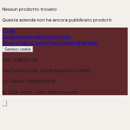
Nessun prodotto trovato
Questa azienda non ha ancora pubblicato prodotti
Trinko
Catalogo
Aziende
Notizie
Territori
Privacy Policy
Cookie Policy
Termini di Servizio
Gestisci cookie
ONE GOBLET SRL
Via Ca'd'Amici 32, 46018 Sabbioneta (MN)
C.F. e P.IVA 02681930208
©
2026
Trinko. Tutti i diritti riservati.