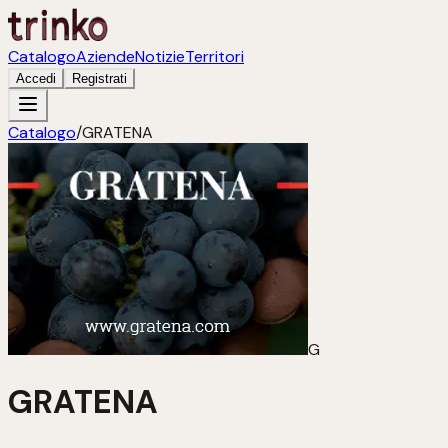
Catalogo
Aziende
Notizie
Territori
Accedi
Registrati
Catalogo
/
GRATENA
G
GRATENA