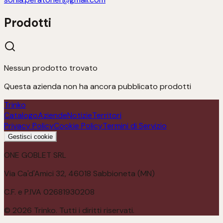
Prodotti
Nessun prodotto trovato
Questa azienda non ha ancora pubblicato prodotti
Trinko
Catalogo
Aziende
Notizie
Territori
Privacy Policy
Cookie Policy
Termini di Servizio
Gestisci cookie
ONE GOBLET SRL
Via Ca'd'Amici 32, 46018 Sabbioneta (MN)
C.F. e P.IVA 02681930208
©
2026
Trinko. Tutti i diritti riservati.