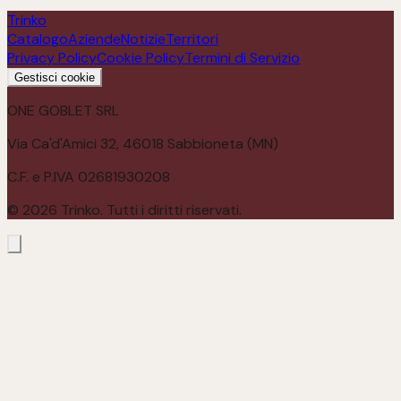
Trinko
Catalogo
Aziende
Notizie
Territori
Privacy Policy
Cookie Policy
Termini di Servizio
Gestisci cookie
ONE GOBLET SRL
Via Ca'd'Amici 32, 46018 Sabbioneta (MN)
C.F. e P.IVA 02681930208
©
2026
Trinko. Tutti i diritti riservati.