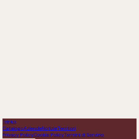
Emily 2020
Scopri
Trinko
Catalogo
Aziende
Notizie
Territori
Privacy Policy
Cookie Policy
Termini di Servizio