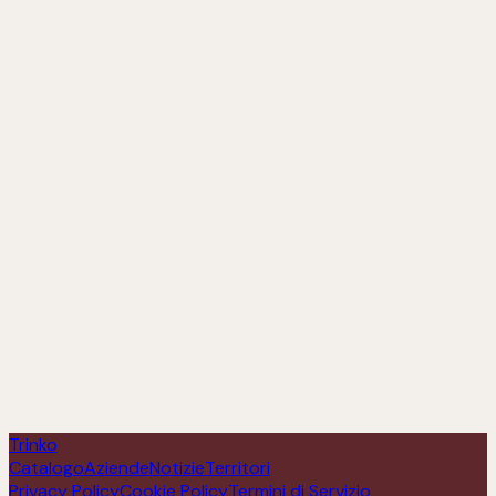
De' Rosè
Scopri
Trinko
Catalogo
Aziende
Notizie
Territori
Privacy Policy
Cookie Policy
Termini di Servizio