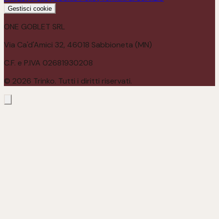
Gestisci cookie
ONE GOBLET SRL
Via Ca'd'Amici 32, 46018 Sabbioneta (MN)
C.F. e P.IVA 02681930208
©
2026
Trinko. Tutti i diritti riservati.