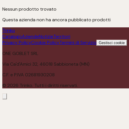
Nessun prodotto trovato
Questa azienda non ha ancora pubblicato prodotti
Trinko
Catalogo
Aziende
Notizie
Territori
Privacy Policy
Cookie Policy
Termini di Servizio
Gestisci cookie
ONE GOBLET SRL
Via Ca'd'Amici 32, 46018 Sabbioneta (MN)
C.F. e P.IVA 02681930208
©
2026
Trinko. Tutti i diritti riservati.