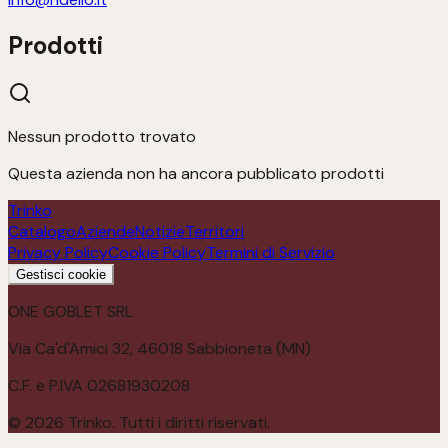
Prodotti
Nessun prodotto trovato
Questa azienda non ha ancora pubblicato prodotti
Trinko
Catalogo
Aziende
Notizie
Territori
Privacy Policy
Cookie Policy
Termini di Servizio
Gestisci cookie
ONE GOBLET SRL
Via Ca'd'Amici 32, 46018 Sabbioneta (MN)
C.F. e P.IVA 02681930208
©
2026
Trinko. Tutti i diritti riservati.