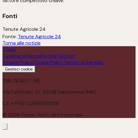
fattore competitivo chiave.
Fonti
Tenute Agricole 24
Fonte:
Tenute Agricole 24
Torna alle notizie
Trinko
Catalogo
Aziende
Notizie
Territori
Privacy Policy
Cookie Policy
Termini di Servizio
Gestisci cookie
ONE GOBLET SRL
Via Ca'd'Amici 32, 46018 Sabbioneta (MN)
C.F. e P.IVA 02681930208
©
2026
Trinko. Tutti i diritti riservati.