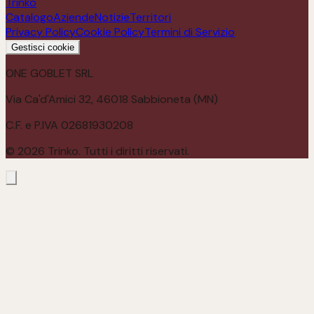
Trinko
Catalogo
Aziende
Notizie
Territori
Privacy Policy
Cookie Policy
Termini di Servizio
Gestisci cookie
ONE GOBLET SRL
Via Ca'd'Amici 32, 46018 Sabbioneta (MN)
C.F. e P.IVA 02681930208
©
2026
Trinko. Tutti i diritti riservati.