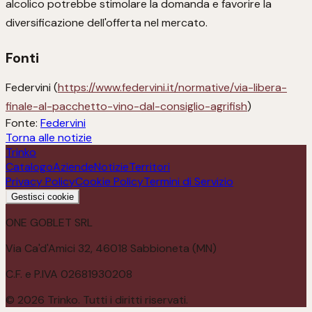
alcolico potrebbe stimolare la domanda e favorire la
diversificazione dell'offerta nel mercato.
Fonti
Federvini (
https://www.federvini.it/normative/via-libera-
finale-al-pacchetto-vino-dal-consiglio-agrifish
)
Fonte:
Federvini
Torna alle notizie
Trinko
Catalogo
Aziende
Notizie
Territori
Privacy Policy
Cookie Policy
Termini di Servizio
Gestisci cookie
ONE GOBLET SRL
Via Ca'd'Amici 32, 46018 Sabbioneta (MN)
C.F. e P.IVA 02681930208
©
2026
Trinko. Tutti i diritti riservati.