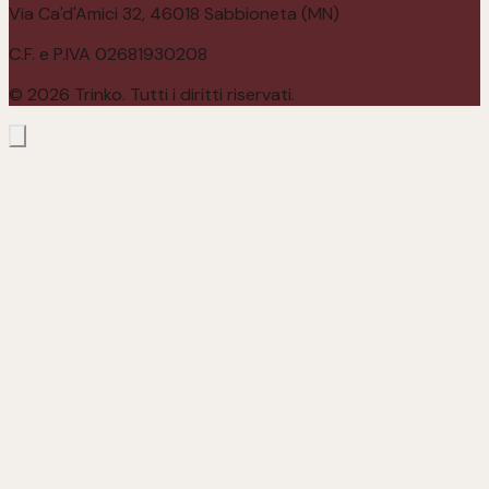
Via Ca'd'Amici 32, 46018 Sabbioneta (MN)
C.F. e P.IVA 02681930208
©
2026
Trinko. Tutti i diritti riservati.