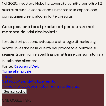
Nel 2025, il settore NoLo ha generato vendite per oltre 1,2
miliardi di euro, evidenziando un mercato in espansione,
con spumanti zero alcol in forte crescita.
Cosa possono fare i produttori per entrare nel
mercato dei vini dealcolati?
I produttori possono sviluppare strategie di marketing
mirate, investire nella qualità del prodotto e puntare su
segmenti premium e sparkling per attrarre consumatori sia
in Italia che all'estero.
Fonte:
Ristoranti Web
Torna alle notizie
Trinko
Catalogo
Aziende
Notizie
Territori
Privacy Policy
Cookie Policy
Termini di Servizio
Gestisci cookie
ONE GOBLET SRL