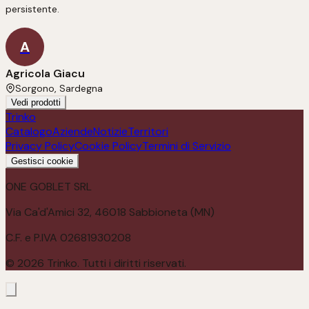
persistente.
A
Agricola Giacu
Sorgono, Sardegna
Vedi prodotti
Trinko
Catalogo
Aziende
Notizie
Territori
Privacy Policy
Cookie Policy
Termini di Servizio
Gestisci cookie
ONE GOBLET SRL
Via Ca'd'Amici 32, 46018 Sabbioneta (MN)
C.F. e P.IVA 02681930208
©
2026
Trinko. Tutti i diritti riservati.