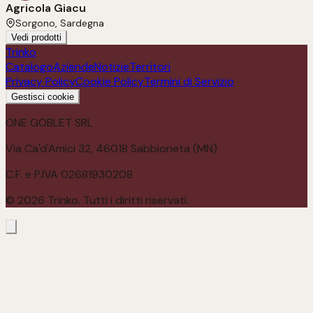
Agricola Giacu
Sorgono, Sardegna
Vedi prodotti
Trinko
Catalogo
Aziende
Notizie
Territori
Privacy Policy
Cookie Policy
Termini di Servizio
Gestisci cookie
ONE GOBLET SRL
Via Ca'd'Amici 32, 46018 Sabbioneta (MN)
C.F. e P.IVA 02681930208
©
2026
Trinko. Tutti i diritti riservati.