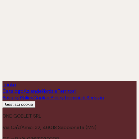
Terre di Baquara Cannonau
Scopri
Trinko
Catalogo
Aziende
Notizie
Territori
Privacy Policy
Cookie Policy
Termini di Servizio
Gestisci cookie
ONE GOBLET SRL
Via Ca'd'Amici 32, 46018 Sabbioneta (MN)
C.F. e P.IVA 02681930208