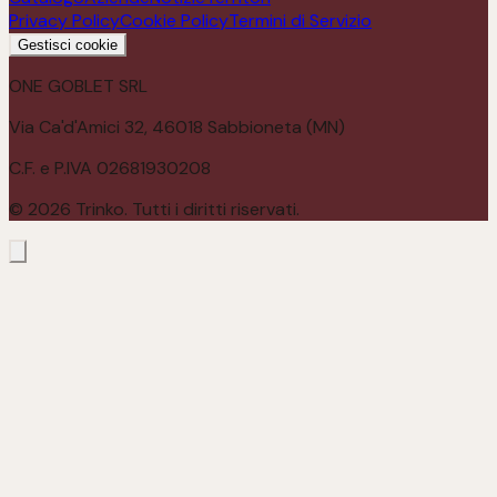
Privacy Policy
Cookie Policy
Termini di Servizio
Gestisci cookie
ONE GOBLET SRL
Via Ca'd'Amici 32, 46018 Sabbioneta (MN)
C.F. e P.IVA 02681930208
©
2026
Trinko. Tutti i diritti riservati.