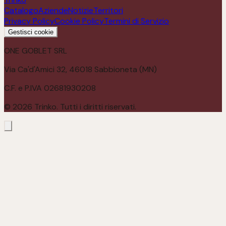
Catalogo
Aziende
Notizie
Territori
Privacy Policy
Cookie Policy
Termini di Servizio
Gestisci cookie
ONE GOBLET SRL
Via Ca'd'Amici 32, 46018 Sabbioneta (MN)
C.F. e P.IVA 02681930208
©
2026
Trinko. Tutti i diritti riservati.