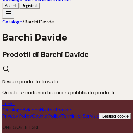
Accedi
Registrati
Catalogo
/
Barchi Davide
Barchi Davide
Prodotti di
Barchi Davide
Nessun prodotto trovato
Questa azienda non ha ancora pubblicato prodotti
Trinko
Catalogo
Aziende
Notizie
Territori
Privacy Policy
Cookie Policy
Termini di Servizio
Gestisci cookie
ONE GOBLET SRL