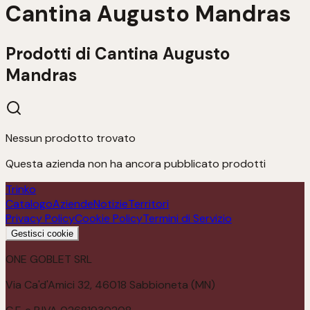
Cantina Augusto Mandras
Prodotti di
Cantina Augusto
Mandras
Nessun prodotto trovato
Questa azienda non ha ancora pubblicato prodotti
Trinko
Catalogo
Aziende
Notizie
Territori
Privacy Policy
Cookie Policy
Termini di Servizio
Gestisci cookie
ONE GOBLET SRL
Via Ca'd'Amici 32, 46018 Sabbioneta (MN)