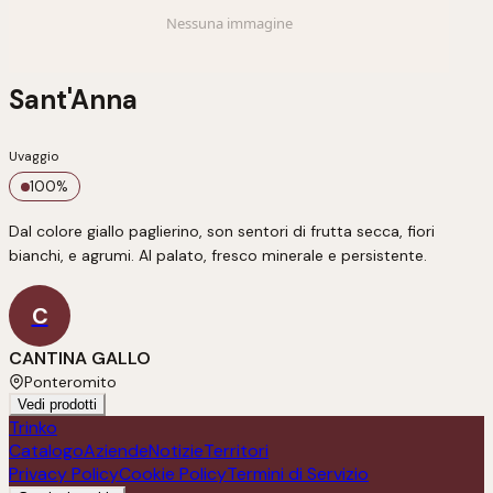
Sant'Anna
Uvaggio
100
%
Dal colore giallo paglierino, son sentori di frutta secca, fiori 
bianchi, e agrumi. Al palato, fresco minerale e persistente.
C
CANTINA GALLO
Ponteromito
Vedi prodotti
Trinko
Catalogo
Aziende
Notizie
Territori
Privacy Policy
Cookie Policy
Termini di Servizio