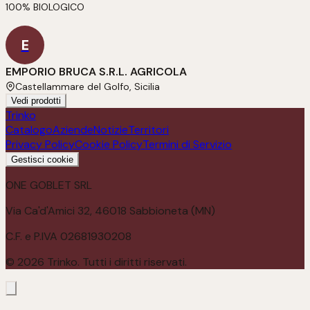
100% BIOLOGICO
E
EMPORIO BRUCA S.R.L. AGRICOLA
Castellammare del Golfo, Sicilia
Vedi prodotti
Trinko
Catalogo
Aziende
Notizie
Territori
Privacy Policy
Cookie Policy
Termini di Servizio
Gestisci cookie
ONE GOBLET SRL
Via Ca'd'Amici 32, 46018 Sabbioneta (MN)
C.F. e P.IVA 02681930208
©
2026
Trinko. Tutti i diritti riservati.